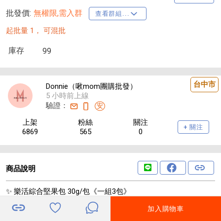
批發價:
無權限,需入群
查看群組...
起批量 1，
可混批
庫存
99
台中市
Donnie（啾mom團購批發）
5 小時前上線
驗證：
安
上架
粉絲
關注
+ 關注
6869
565
0
商品說明
✨ 樂活綜合堅果包 30g/包《一組3包》
加入購物車
你是不是也常常想吃零食
但又怕油、怕負擔、怕越吃越罪惡😵‍💫