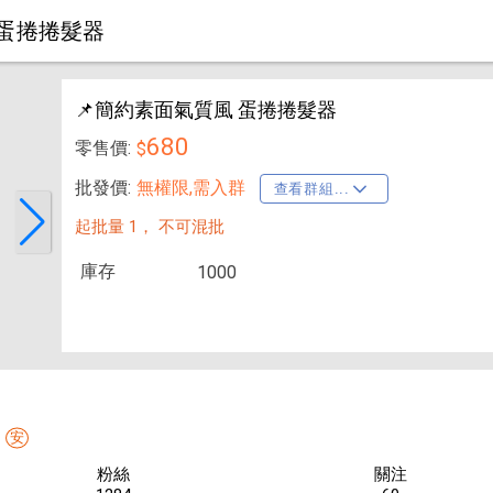
 蛋捲捲髮器
📌簡約素面氣質風 蛋捲捲髮器
680
零售價:
$
批發價:
無權限,需入群
查看群組...
起批量 1，
不可混批
庫存
1000
安
粉絲
關注