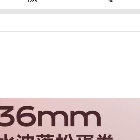
1284
60