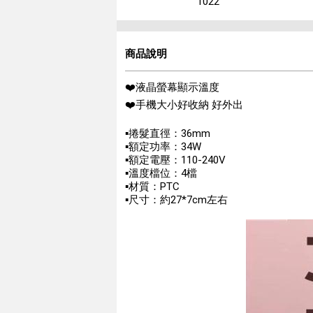
1022
商品說明
❤️液晶螢幕顯示溫度
❤️手機大小好收納 好外出
▪️捲髮直徑：36mm
▪️額定功率：34W
▪️額定電壓：110-240V
▪️溫度檔位：4檔
▪️材質：PTC
▪️尺寸：約27*7cm左右