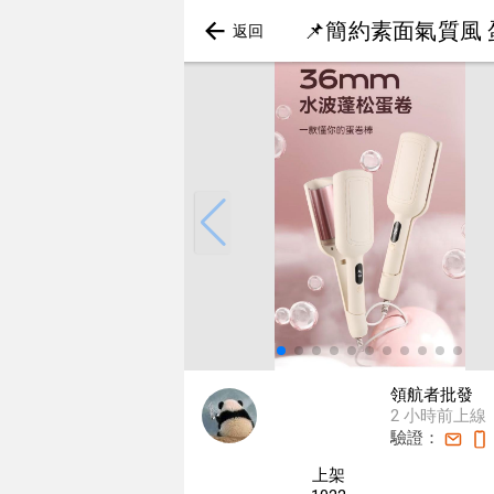
📌簡約素面氣質風
領航者批發
2 小時前上線
驗證：
上架