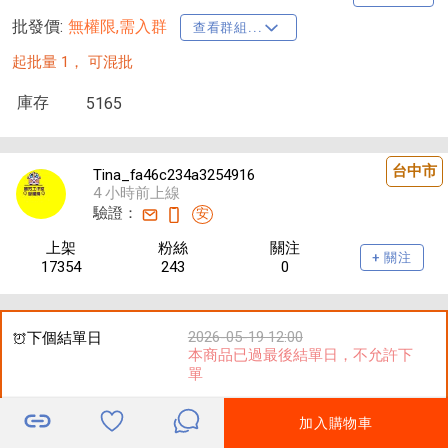
批發價:
無權限,需入群
查看群組...
起批量 1，
可混批
庫存
5165
台中市
Tina_fa46c234a3254916
4 小時前上線
驗證：
安
上架
粉絲
關注
+ 關注
17354
243
0
2026-05-19 12:00
下個結單日
本商品已過最後結單日，不允許下
單
加入購物車