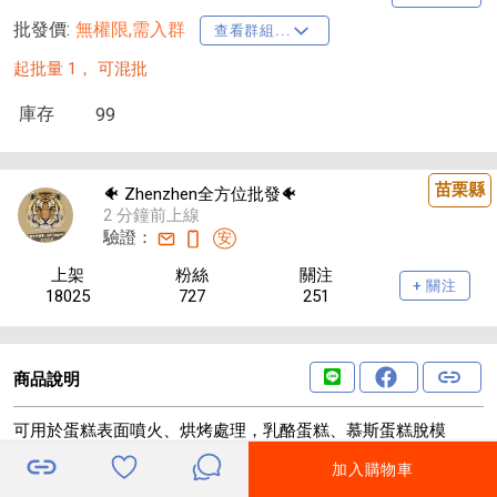
批發價:
無權限,需入群
查看群組...
起批量 1，
可混批
庫存
99
苗栗縣
🐠 Zhenzhen全方位批發🐠
2 分鐘前上線
驗證：
安
上架
粉絲
關注
+ 關注
18025
727
251
商品說明
可用於蛋糕表面噴火、烘烤處理，乳酪蛋糕、慕斯蛋糕脫模
壽司炙燒、燒烤、野外燒水、做飯、火鍋等
加入購物車
野外取火、處理豬蹄，處理豬頭等
鐵管/銅管/塑料管等彎管