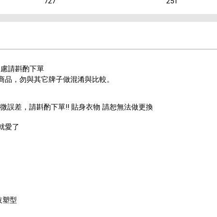
727
251
疑慮請斟酌下單
商品，勿與其它牌子做混淆與比較。
微誤差，請斟酌下單!! 貼身衣物 請恕無法做更換
就愛了
技塑型