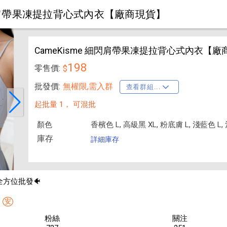
細閃肩帶果凍提拉背心式內衣【廠商現貨】
CameKisme 細閃肩帶果凍提拉背心式內衣【廠
198
零售價:
$
批發價:
無權限,需入群
查看群組...
起批量 1，
可混批
顏色
香檳色 L, 高級黑 XL, 粉底膚 L, 淺藍色 L,
庫存
詳細庫存
en全方位批發🐠
安
粉絲
關注