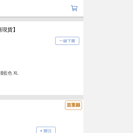
商現貨】
一鍵下圖
 淺藍色 XL
苗栗縣
+ 關注