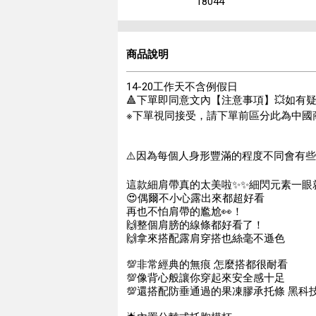
18044
商品說明
14-20工作天不含例假日
🔺下單即同意文內【注意事項】💥如有
※下單視同接受，請下單前區分此為中國
⚠️因為每個人身形豐滿的程度不同會有些
這款細肩帶真的太美啦✨✨細閃元素一眼
😍偶爾不小心露出來都超好看
再也不怕肩帶的尷尬👀！
🙌整個肩膀的線條都好看了！
🙌拿來搭配露肩穿搭也絲毫不遜色
💯非常經典的無痕 怎麼搭都很耐看
💯像背心般讓你穿起來安全感十足
💯還搭配防垂通過的果凍膠承托條 黑科