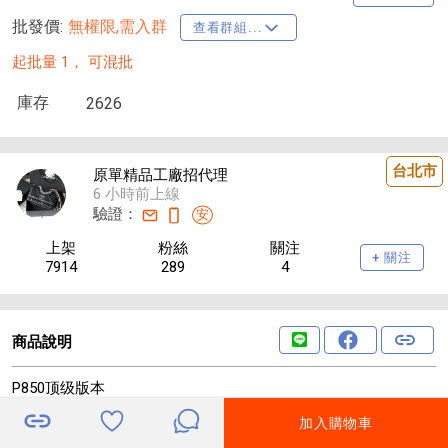
批發價:
無權限,需入群
查看群組...
起批量 1，
可混批
庫存
2626
台北市
原單精品工廠招代理
6 小時前上線
驗證：
安
上架
粉絲
關注
+ 關注
7914
289
4
商品說明
P850顶级版本
BALELE 巴黎世家 26SS早春新款 马年限定新款 满幅logo印花短
加入購物車
袖
轻奢主义 男女日常通勤穿搭必备单品 正确版本 欢迎对比