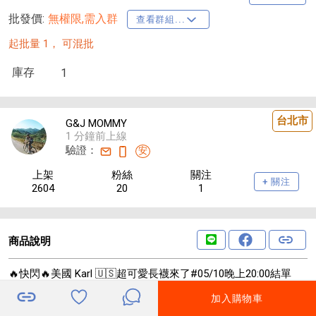
批發價:
無權限,需入群
查看群組...
起批量 1，
可混批
庫存
1
台北市
G&J MOMMY
1 分鐘前上線
驗證：
安
上架
粉絲
關注
+ 關注
2604
20
1
商品說明
🔥快閃🔥美國 Karl 🇺🇸超可愛長襪來了#05/10晚上20:00結單
建議售價$690
加入購物車
6周貨到通知
🔺款式：愛心貓咪爺爺 / 刺繡公仔 / 字母logo