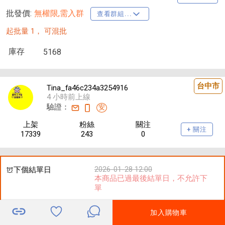
批發價:
無權限,需入群
查看群組...
起批量 1，
可混批
庫存
5168
台中市
Tina_fa46c234a3254916
4 小時前上線
驗證：
安
上架
粉絲
關注
+ 關注
17339
243
0
2026-01-28 12:00
下個結單日
本商品已過最後結單日，不允許下
單
加入購物車