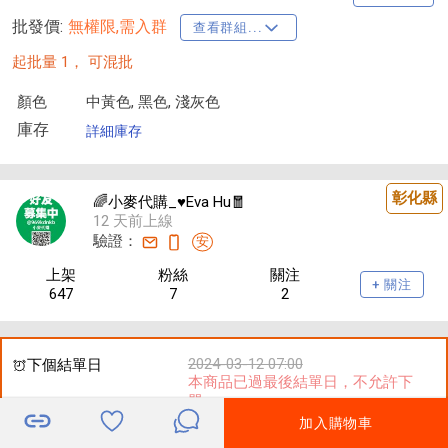
批發價:
無權限,需入群
查看群組...
起批量 1，
可混批
顏色
中黃色, 黑色, 淺灰色
庫存
詳細庫存
彰化縣
🌈小麥代購_♥️Eva Hu🧧
12 天前上線
驗證：
安
上架
粉絲
關注
+ 關注
647
7
2
2024-03-12 07:00
下個結單日
本商品已過最後結單日，不允許下
單
加入購物車