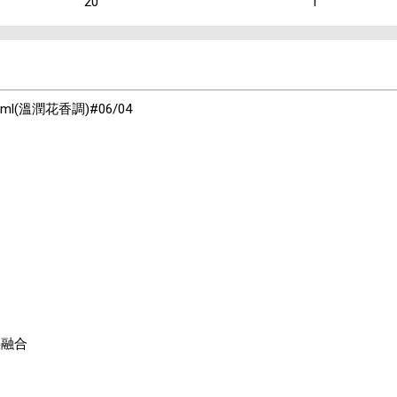
20
1
ml(溫潤花香調)#06/04

美融合