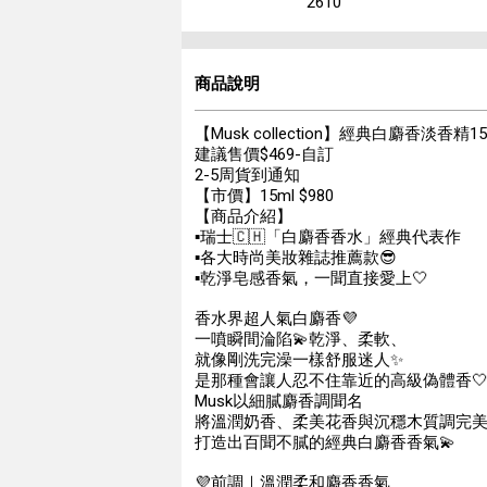
2610
商品說明
【Musk collection】經典白麝香淡香精15
建議售價$469-自訂
2-5周貨到通知
【市價】15ml $980
【商品介紹】
▪️瑞士🇨🇭「白麝香香水」經典代表作
▪️各大時尚美妝雜誌推薦款😎
▪️乾淨皂感香氣，一聞直接愛上🤍
香水界超人氣白麝香💜
一噴瞬間淪陷💫乾淨、柔軟、
就像剛洗完澡一樣舒服迷人✨
是那種會讓人忍不住靠近的高級偽體香
Musk以細膩麝香調聞名
將溫潤奶香、柔美花香與沉穩木質調完
打造出百聞不膩的經典白麝香香氣💫
💜前調｜溫潤柔和麝香香氣