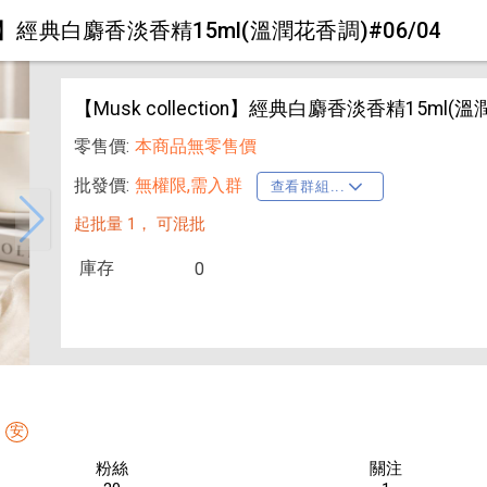
tion】經典白麝香淡香精15ml(溫潤花香調)#06/04
【Musk collection】經典白麝香淡香精15ml(溫
零售價:
本商品無零售價
批發價:
無權限,需入群
查看群組...
起批量 1，
可混批
庫存
0
安
粉絲
關注