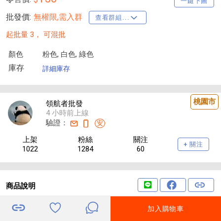
一鍵下圖
批發價:
無權限,需入群
查看群組...
起批量 3，
可混批
顏色
粉色, 白色, 綠色
庫存
詳細庫存
桃園市
領航者批發
4 小時前上線
驗證：
安
上架
粉絲
關注
+ 關注
1022
1284
60
商品說明
產品狀況:預購
加入購物車
產品編號:sk225