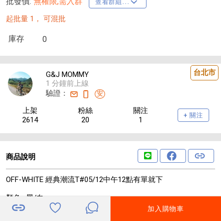
批發價:
無權限,需入群
查看群組...
起批量 1，
可混批
庫存
0
台北市
G&J MOMMY
1 分鐘前上線
驗證：
安
上架
粉絲
關注
+ 關注
2614
20
1
商品說明
OFF-WHITE 經典潮流T#05/12中午12點有單就下
顏色 : 黑/白
尺寸 : M/L/XL
加入購物車