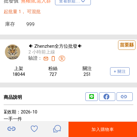
批發價:
無權限,需入群
查看群組...
起批量 1，
可混批
庫存
999
苗栗縣
🐠 Zhenzhen全方位批發🐠
2 小時前上線
驗證：
安
上架
粉絲
關注
+ 關注
18044
727
251
商品說明
⏳效期：2026-10
一手一件
到貨約35-45天
加入購物車
🔥大量採收下殺 自然鮮味海苔酥🔥