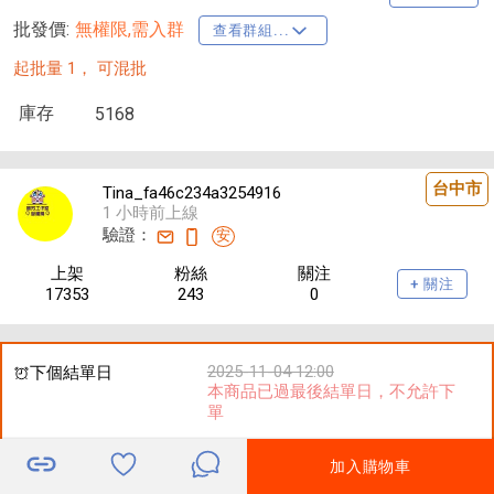
批發價:
無權限,需入群
查看群組...
起批量 1，
可混批
庫存
5168
台中市
Tina_fa46c234a3254916
1 小時前上線
驗證：
安
上架
粉絲
關注
+ 關注
17353
243
0
2025-11-04 12:00
下個結單日
本商品已過最後結單日，不允許下
單
加入購物車