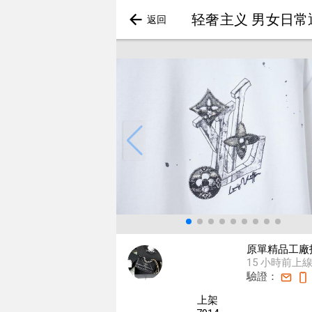
轻奢主义 男女日常
原單精品工廠
15 小時前上
驗證：
上架