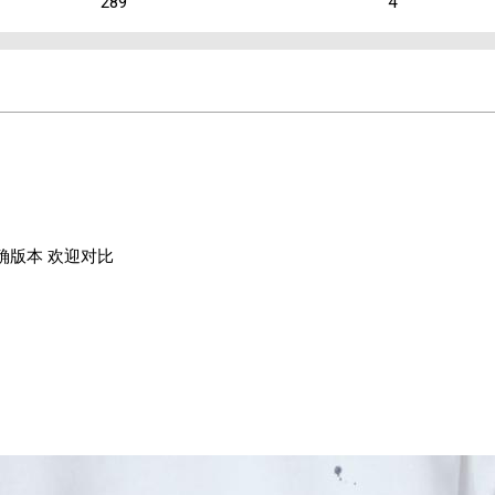
289
4
确版本 欢迎对比