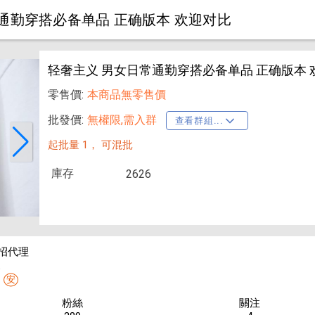
通勤穿搭必备单品 正确版本 欢迎对比
轻奢主义 男女日常通勤穿搭必备单品 正确版本 
零售價:
本商品無零售價
批發價:
無權限,需入群
查看群組...
起批量 1，
可混批
庫存
2626
招代理
線
安
粉絲
關注