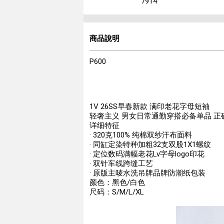
7914
商品說明
P600
1V 26SS早春新款 满印老花字母短袖
轻奢主义 男女日常通勤穿搭必备单品 正
详细特征
· 320克100% 纯棉双纱汗布面料
· 同缸定染特种加粗32支双股1X1螺纹
· 定位数码满幅老花Lv字母logo印花
· 双针车线跨缝工艺
· 原版主唛水洗吊牌品牌防潮纸包装
颜色：黑色/白色
尺码：S/M/L/XL