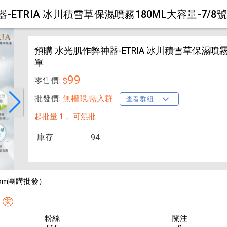
-ETRIA 冰川積雪草保濕噴霧180ML大容量-7/8
預購 水光肌作弊神器-ETRIA 冰川積雪草保濕噴霧
單
99
零售價:
$
批發價:
無權限,需入群
查看群組...
起批量 1，
可混批
庫存
94
mom團購批發）
安
粉絲
關注