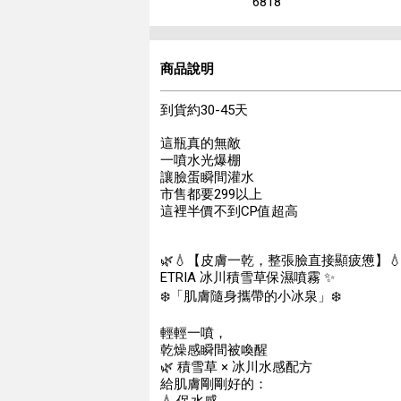
6818
商品說明
到貨約30-45天
這瓶真的無敵
一噴水光爆棚
讓臉蛋瞬間灌水
市售都要299以上
這裡半價不到CP值超高
🌿💧【皮膚一乾，整張臉直接顯疲憊】💧
ETRIA 冰川積雪草保濕噴霧 ✨
❄️「肌膚隨身攜帶的小冰泉」❄️
輕輕一噴，
乾燥感瞬間被喚醒
🌿 積雪草 × 冰川水感配方
給肌膚剛剛好的：