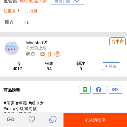
批發價:
無權限,需入群
查看群組...
起批量 1，
可混批
庫存
30
台中市
MonsterGS
1 天前上線
驗證：
安
上架
粉絲
關注
+ 關注
4017
94
0
商品說明
#居家 #車載 #紙巾盒
#ins #小紅書同款
#卡通 #章魚哥
加入購物車