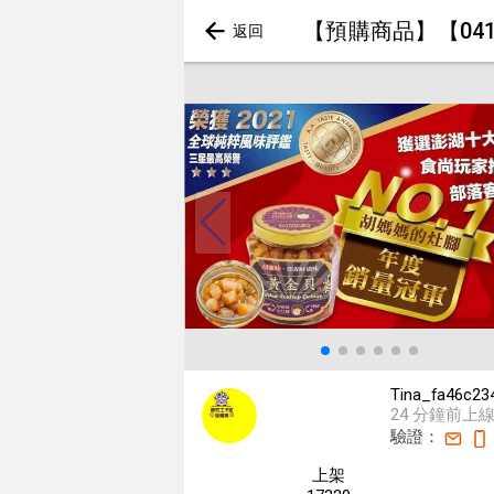
【預購商品】【041
Tina_fa46c23
24 分鐘前上
驗證：
上架