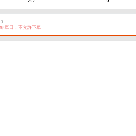
242
0
00
結單日，不允許下單