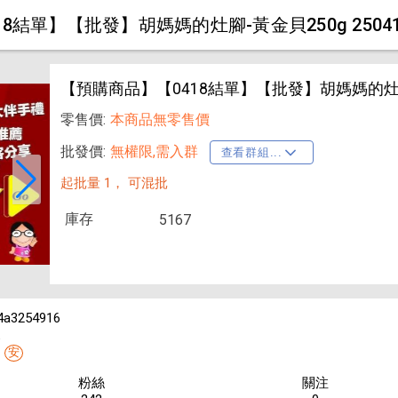
8結單】【批發】胡媽媽的灶腳-黃金貝250g 250416
【預購商品】【0418結單】【批發】胡媽媽的灶腳-黃金
零售價:
本商品無零售價
批發價:
無權限,需入群
查看群組...
起批量 1，
可混批
庫存
5167
4a3254916
線
安
粉絲
關注