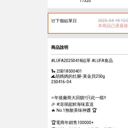
17320
2025-04-18 12:
下個結單日
本商品已過最後
商品說明
#LUFA20250418結單 #LUFA食品
🐍 25B18500401
🌊胡媽媽的灶腳-黃金貝250g
250416-04
⭐️年後廠商大回饋‼️只此一檔‼️
🎉 #澎湖超鮮海味直送
🔥 No.1無敵美味神醬 🏆
🏆電商年銷售100000+