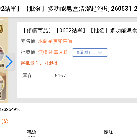
2結單】【批發】多功能皂盒清潔起泡刷 260531-2
【預購商品】【0602結單】【批發】多功能皂盒清潔
零售價:
本商品無零售價
批發價:
無權限,需入群
查看群組...
起批量 1，
可混批
庫存
5167
4a3254916
安
粉絲
關注