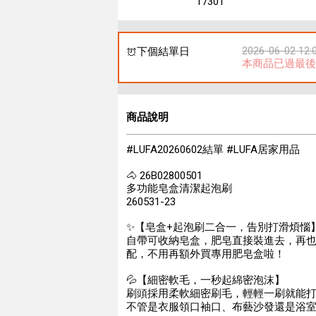
17301
2026-06-02 12:
下個結單日
本商品已過最後
商品說明
#LUFA20260602結單 #LUFA居家用品
🐴 26B02800501
多功能皂盒清潔起泡刷
260531-23
✨【皂盒+起泡刷二合一，告別打滑煩惱
自帶可收納皂盒，肥皂直接裝進去，再
配，不用再額外買專用肥皂盒啦！
💦【細密軟毛，一秒起綿密泡沫】
刷頭採用柔軟細密刷毛，輕輕一刷就能
不管是衣服領口袖口、布藝沙發還是浴