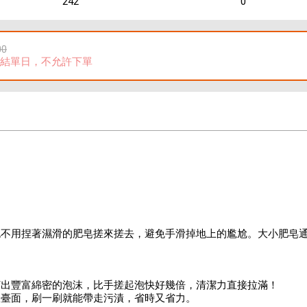
242
0
00
結單日，不允許下單
】
也不用捏著濕滑的肥皂搓來搓去，避免手滑掉地上的尷尬。大小肥皂
打出豐富綿密的泡沫，比手搓起泡快好幾倍，清潔力直接拉滿！
室臺面，刷一刷就能帶走污漬，省時又省力。