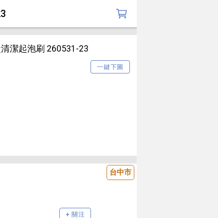
3
起泡刷 260531-23
一鍵下圖
台中市
+ 關注