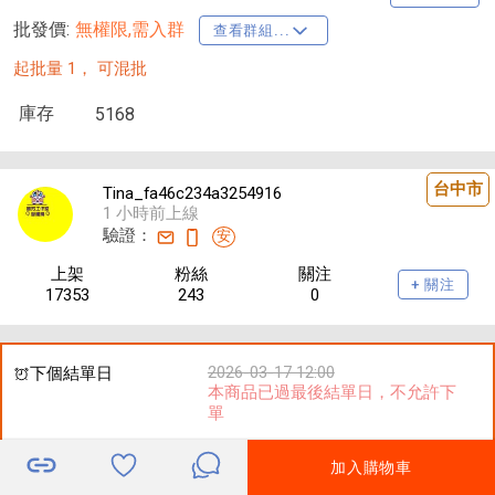
批發價:
無權限,需入群
查看群組...
起批量 1，
可混批
庫存
5168
台中市
Tina_fa46c234a3254916
1 小時前上線
驗證：
安
上架
粉絲
關注
+ 關注
17353
243
0
2026-03-17 12:00
下個結單日
本商品已過最後結單日，不允許下
單
加入購物車