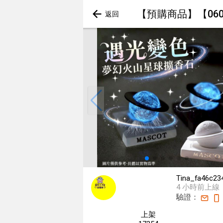
【預購商品】【060
Tina_fa46c23
4 小時前上線
驗證：
上架