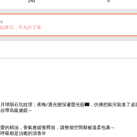
243
0
00
結單日，不允許下單
月球隕石坑紋理；夜晚/遇光變深邃螢光藍🌃，仿佛把銀河裝進了
，自帶高級濾鏡～
你愛的精油，香氣會緩慢釋放，讓整個空間都被溫柔包裹～
呼吸都是治癒的清香🌸