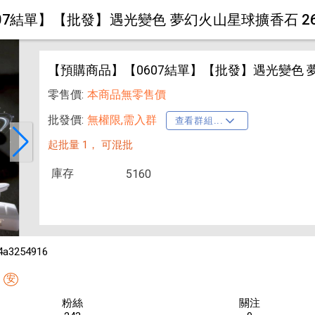
7結單】【批發】遇光變色 夢幻火山星球擴香石 2606
【預購商品】【0607結單】【批發】遇光變色 夢幻
零售價:
本商品無零售價
批發價:
無權限,需入群
查看群組...
起批量 1，
可混批
庫存
5160
4a3254916
安
粉絲
關注