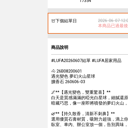
17354
2026-06-07 12:
下個結單日
本商品已過最後
商品說明
#LUFA20260607結單 #LUFA居家用品
🐴 26B08200601
遇光變色 夢幻火山星球
擴香石 260606-03
🌌**【遇光變色，雙重驚喜】**
白天是質感滿滿的啞光白星球，細膩還原
暗藏巧思，像一座即將噴發的夢幻火山
🌿**【持久散香，清新不刺鼻】**
選用優質石膏材質，吸附力超強，滴上
臥室、車內、辦公室放一個，告別異味，