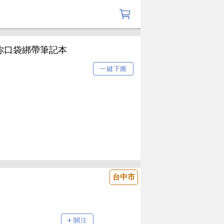
迷你口袋綁帶筆記本
一鍵下圖
台中市
+ 關注