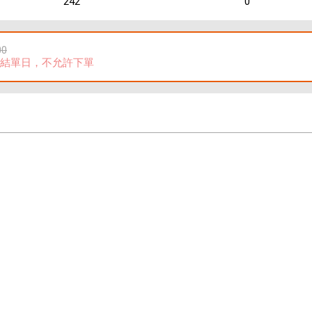
242
0
00
結單日，不允許下單