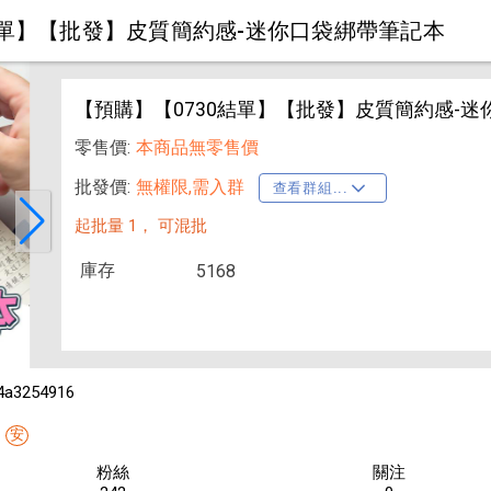
結單】【批發】皮質簡約感-迷你口袋綁帶筆記本
【預購】【0730結單】【批發】皮質簡約感-
零售價:
本商品無零售價
批發價:
無權限,需入群
查看群組...
起批量 1，
可混批
庫存
5168
4a3254916
安
粉絲
關注