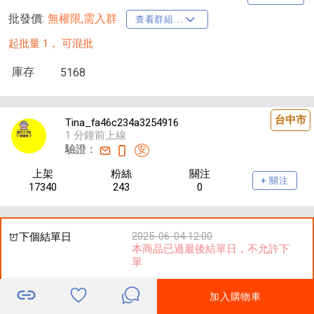
批發價:
無權限,需入群
查看群組...
起批量 1，
可混批
庫存
5168
台中市
Tina_fa46c234a3254916
1 分鐘前上線
驗證：
安
上架
粉絲
關注
+ 關注
17340
243
0
2025-06-04 12:00
下個結單日
本商品已過最後結單日，不允許下
單
加入購物車