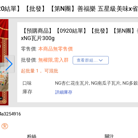
20結單】【批發】【第N團】善福樂 五星級美味x省錢
【預購商品】【0920結單】【批發】【第N團】
xNG瓦片300g
零售價:
本商品無零售價
批發價:
無權限,需入群
查看群組...
起批量 1，
可混批
口味
NG杏仁花生瓦片, NG南瓜子瓦片, NG多
庫存
詳細庫存
4a3254916
安
粉絲
關注