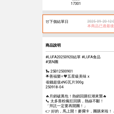
17301
2025-09-20 12:
下個結單日
本商品已過最後
商品說明
#LUFA20250920結單 #LUFA食品
#第N團
🐍 25B12500901
🌟善福樂⭐💖五星級美味 x
省錢超值xNG瓦片300g
250918-04
🔥月銷破萬包！熱銷回購狂潮來襲🔥
📞 太多善粉瘋狂回購，熱線不斷！
「拜託一定要再開團！」
👉 好的，馬上開！麥擱卡，團購來啦！ 