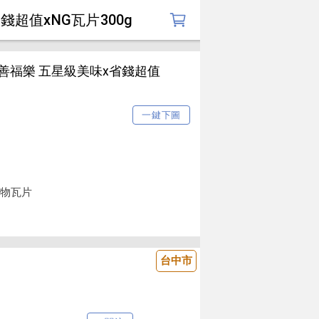
超值xNG瓦片300g
善福樂 五星級美味x省錢超值
一鍵下圖
穀物瓦片
台中市