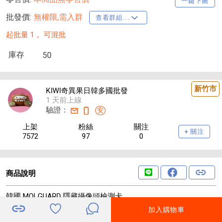
一鍵下圖
批發價:
無權限,需入群
查看群組...
起批量 1，
可混批
庫存
50
新竹市
KIWI奇異果日韓多國批發
1 天前上線
驗證：
安
上架
粉絲
關注
+ 關注
7572
97
0
商品說明
韓國 MOLGUARD 隱藏攝像頭檢測卡
加入購物車
🛡️ 韓國 MOLGUARD 隱藏攝像頭檢測卡