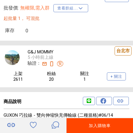
批發價:
無權限,需入群
查看群組...
起批量 1，
可混批
庫存
0
台北市
G&J MOMMY
5 小時前上線
驗證：
安
上架
粉絲
關注
+ 關注
2611
20
1
商品說明
GUXON 巧拉線 - 雙向伸缩快充傳輸線 (二種規格)#06/14
2-3周貨到通知
加入購物車
末售249 四顆900(活動價 也可不做）