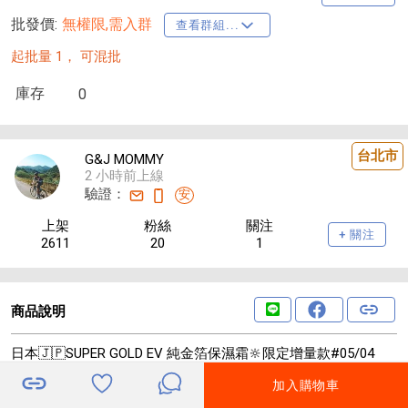
批發價:
無權限,需入群
查看群組...
起批量 1，
可混批
庫存
0
台北市
G&J MOMMY
2 小時前上線
驗證：
安
上架
粉絲
關注
+ 關注
2611
20
1
商品說明
日本🇯🇵SUPER GOLD EV 純金箔保濕霜🔆限定增量款#05/04
建議售價$390 4件折5元/件
加入購物車
交期: 結單日起35~45天到貨
🔥日本熱銷突破 100 萬瓶🔥