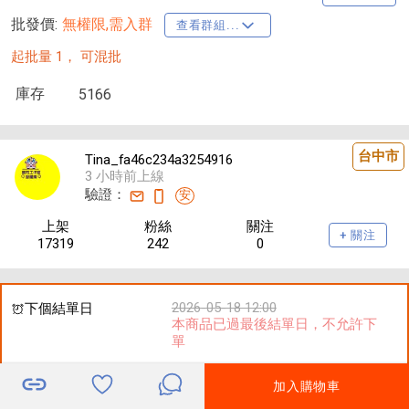
批發價:
無權限,需入群
查看群組...
起批量 1，
可混批
庫存
5166
台中市
Tina_fa46c234a3254916
3 小時前上線
驗證：
安
上架
粉絲
關注
+ 關注
17319
242
0
2026-05-18 12:00
下個結單日
本商品已過最後結單日，不允許下
單
加入購物車