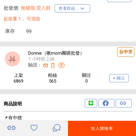
批發價:
無權限,需入群
查看群組...
起批量 1，
可混批
庫存
99
台中市
Donnie（啾mom團購批發）
1 小時前上線
驗證：
安
上架
粉絲
關注
+ 關注
6869
565
0
商品說明
📌有中標
⏳效期 ：2027/9
加入購物車
價格調降