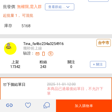
批發價:
無權限,需入群
查看群組...
起批量 1，
可混批
庫存
5168
台中市
Tina_fa46c234a3254916
幾秒前上線
驗證：
安
上架
粉絲
關注
+ 關注
17342
243
0
2025-11-01 12:00
下個結單日
本商品已過最後結單日，不允許下
單
加入購物車