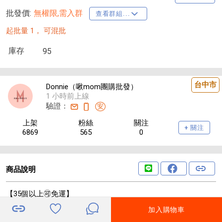
批發價:
無權限,需入群
查看群組...
起批量 1，
可混批
庫存
95
台中市
Donnie（啾mom團購批發）
1 小時前上線
驗證：
安
上架
粉絲
關注
+ 關注
6869
565
0
商品說明
【35個以上🉑免運】
加入購物車
💎五路能量水晶石💲財位擺起來💰money滾滾來~ 🌳黃金水晶發