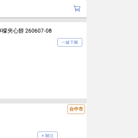
心餅 260607-08
一鍵下圖
台中市
+ 關注