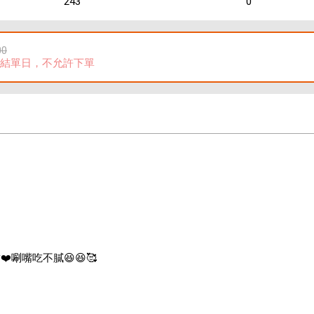
243
0
00
結單日，不允許下單

唰嘴吃不膩😆😆🥰