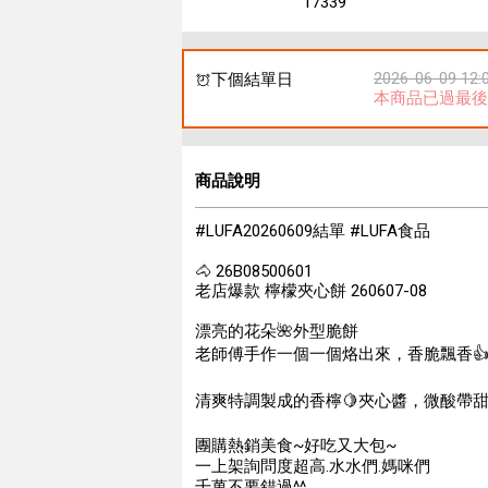
17339
2026-06-09 12:
下個結單日
本商品已過最後
商品說明
#LUFA20260609結單 #LUFA食品
🐴 26B08500601
老店爆款 檸檬夾心餅 260607-08
漂亮的花朵🌺外型脆餅
老師傅手作一個一個烙出來，香脆飄香
清爽特調製成的香檸🍋夾心醬，微酸帶甜❤️
團購熱銷美食~好吃又大包~
一上架詢問度超高.水水們.媽咪們
千萬不要錯過^^