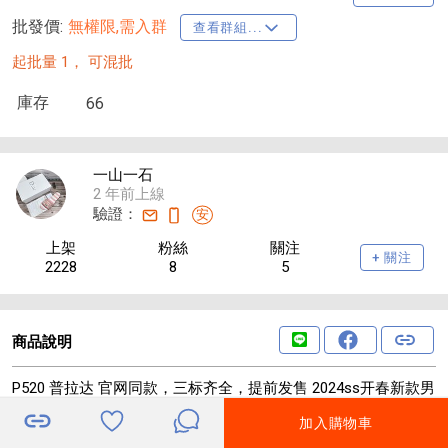
批發價:
無權限,需入群
查看群組...
起批量 1，
可混批
庫存
66
一山一石
2 年前上線
驗證：
安
上架
粉絲
關注
+ 關注
2228
8
5
商品說明
P520 普拉达 官网同款，三标齐全，提前发售 2024ss开春新款男
士夹克外套，双面穿原单三标齐全高端版本 专柜定制面料 透气
加入購物車
舒适度高，细节无可挑剔，品牌元素设计理念，体现高品质。手
感细腻柔软 呈现休闲裁剪，上身版型超赞 码数：M～3XL，最大