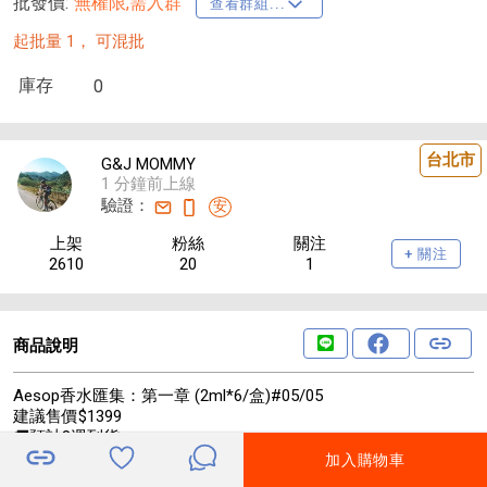
批發價:
無權限,需入群
查看群組...
起批量 1，
可混批
庫存
0
台北市
G&J MOMMY
1 分鐘前上線
驗證：
安
上架
粉絲
關注
+ 關注
2610
20
1
商品說明
Aesop香水匯集：第一章 (2ml*6/盒)#05/05
建議售價$1399
🚚預計8週到貨
(官方價格：$1550)
加入購物車
六款經典氣息都在這一盒，像六段風景、六段情緒，等待你逐一