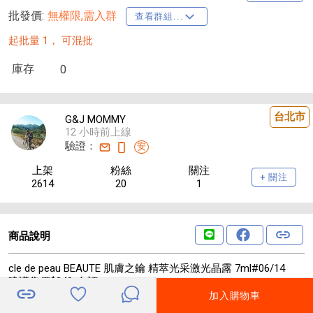
批發價:
無權限,需入群
查看群組...
起批量 1，
可混批
庫存
0
台北市
G&J MOMMY
12 小時前上線
驗證：
安
上架
粉絲
關注
+ 關注
2614
20
1
商品說明
cle de peau BEAUTE 肌膚之鑰 精萃光采激光晶露 7ml#06/14
建議售價$340-自訂
4-6周貨到通知
加入購物車
🔸效期：2027/09