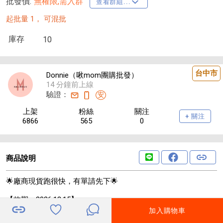
批發價:
無權限,需入群
查看群組...
起批量 1，
可混批
庫存
10
台中市
Donnie（啾mom團購批發）
14 分鐘前上線
驗證：
安
上架
粉絲
關注
+ 關注
6866
565
0
商品說明
🌟廠商現貨跑很快，有單請先下🌟
【效期：2026.12.15】
加入購物車
✨✨清新口氣 濃郁茶香🍵 天然純粹~ 🍃二姊嚴選 養生綠茶糖