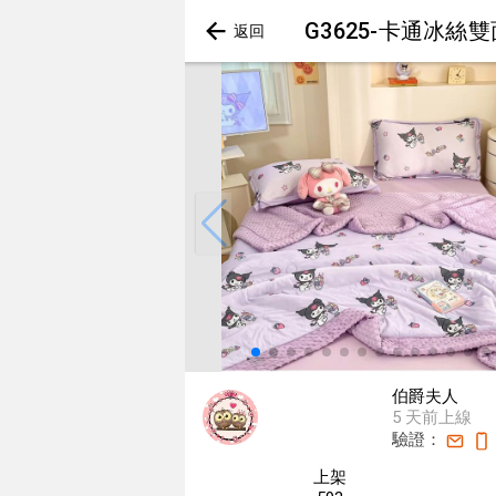
G3625-卡通冰絲
伯爵夫人
5 天前上線
驗證：
上架