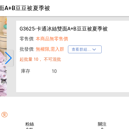
雙面A+B豆豆被夏季被
G3625-卡通冰絲雙面A+B豆豆被夏季被
零售價:
本商品無零售價
批發價:
無權限,需入群
查看群組...
起批量 10，
不可混批
庫存
10
安
粉絲
關注