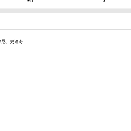
941
0
維尼、史迪奇