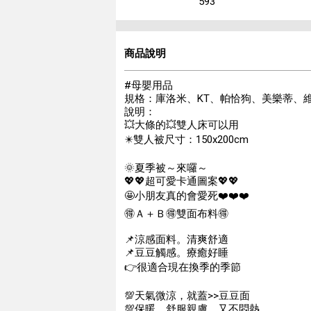
593
商品說明
#母嬰用品
規格：庫洛米、KT、帕恰狗、美樂蒂、
說明：
💥大條的💥雙人床可以用
✴️雙人被尺寸：150x200cm
🌞夏季被～來囉～
💖💖超可愛卡通圖案💖💖
🤩小朋友真的會愛死❤️❤️❤️
🉐️Ａ＋Ｂ🉐️雙面布料🉐️
📌涼感面料。清爽舒適
📌豆豆觸感。療癒好睡
👉很適合現在換季的季節
💯天氣微涼，就蓋>>豆豆面
💯保暖、舒服親膚、又不悶熱