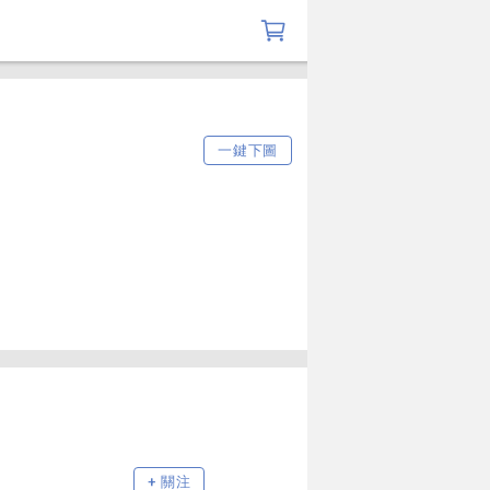
一鍵下圖
+ 關注