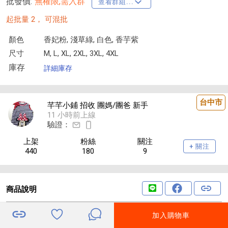
批發價:
無權限,需入群
查看群組...
起批量 2，
可混批
顏色
香妃粉, 淺草綠, 白色, 香芋紫
尺寸
M, L, XL, 2XL, 3XL, 4XL
庫存
詳細庫存
台中市
芊芊小鋪 招收 團媽/團爸 新手
11 小時前上線
驗證：
上架
粉絲
關注
+ 關注
440
180
9
商品說明
拚色寬鬆透氣速干連帽防曬衣
加入購物車