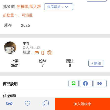
批發價:
無權限,需入群
查看群組...
起批量 1，
可混批
庫存
2626
qeq
2 天前上線
驗證：
安
上架
粉絲
關注
+ 關注
3631
7
0
商品說明
供💰650
26年夏季川久新款法式经典爱心标，自带高级松弛感✨ 甄选高弹
加入購物車
华夫格面料，透气不闷汗，垂顺抗皱。小V亨利领设计，修饰脖