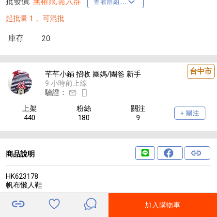
批發價:
無權限,需入群
查看群組...
起批量 1，
可混批
庫存
20
台中市
芊芊小鋪 招收 團媽/團爸 新手
9 小時前上線
驗證：
上架
粉絲
關注
+ 關注
440
180
9
商品說明
HK623178
帆布懶人鞋
舒適鞋頭設計，鞋型調試的非常貼合雙腳曲線，修飾脚型顯瘦减
加入購物車
肉，柔軟親膚內裡更舒適四季穿著，不悶脚不臭脚，上脚非常舒