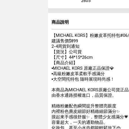
2605
商品說明
【MICHAEL KORS】粉嫩皮革托特包#06/
建議售價$899
2-4周貨到通知
【貨況】公司貨
【尺寸】44*15*26cm
【商品介紹】
▪️MICHAEL KORS 原廠正品保證💎
▪️高級粉嫩皮革柔軟手感滿分
▪️大空間托特包 隨時展現時尚感！
本商品為MICHAEL KORS原廠公司貨正
由香水通路授權進口，品質保證。
精緻粉嫩配色瞬間提升整體亮眼度
內裡粉色麂皮細節好精緻細節滿分✨
摸起來手感很舒服✨，整體少女感滿分💗
容量超大，一天的通勤物品、
化妝包、甚至小水壺都能輕鬆放下👜