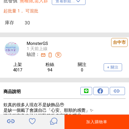
批發價:
無權限,需入群
查看群組...
起批量 1，
可混批
庫存
30
台中市
MonsterGS
1 天前上線
驗證：
安
上架
粉絲
關注
+ 關注
4017
94
0
商品說明
欸真的很多人現在不是缺飾品🥹
是缺一個戴了會讓自己「心安、順順的感覺」✨
讓這種寓意吉祥的瑞獸貔貅來守護你吧😘
加入購物車
🐲靈獸貔貅造型