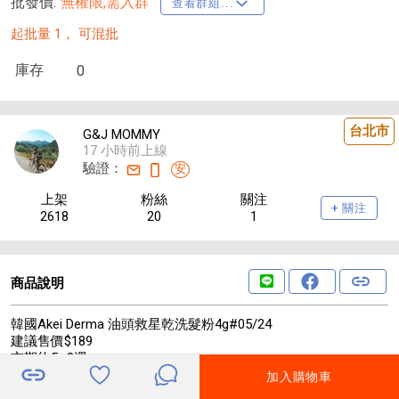
批發價:
無權限,需入群
查看群組...
起批量 1，
可混批
庫存
0
台北市
G&J MOMMY
17 小時前上線
驗證：
安
上架
粉絲
關注
+ 關注
2618
20
1
商品說明
韓國Akei Derma 油頭救星乾洗髮粉4g#05/24
建議售價$189
交期約5~8週
✨15秒告別油膩髮根！✨
加入購物車
#乾洗髮神器 #韓國熱銷